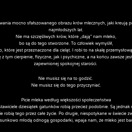
ania mocno sfałszowanego obrazu krów mlecznych, jaki kreują pro
najmłodszych lat.
Nie ma szczęśliwych krów, które „dają” nam mleko,
bo są do tego stworzone. To człowiek wymyślił,
 które jest przeznaczone dla cieląt. I robi to na skalę przemysłową,
z tym cierpienie, fizyczne, jak i psychiczne, a na końcu zawsze jes
zapewnionej spokojnej starości. 
Nie musisz się na to godzić. 
Nie musisz się do tego przyczyniać.
Picie mleka według większości społeczeństwa
tawiciele dziesiątek gatunków robią przecież podobnie. Są jednak ró
ie robią tego przez całe życie. Po drugie, niespotykane w świecie zw
tosunkowo młodą odnogą gospodarki, wpaja nam, że mleko jest ba