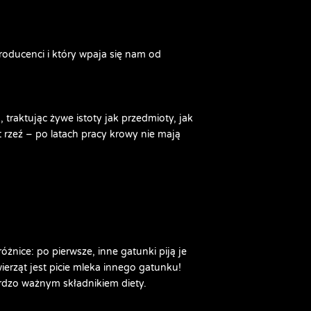
ducenci i który wpaja się nam od 
 traktując żywe istoty jak przedmioty, jak 
t rzeź – po latach pracy krowy nie mają 
żnice: po pierwsze, inne gatunki piją je 
ierząt jest picie mleka innego gatunku! 
rdzo ważnym składnikiem diety. 