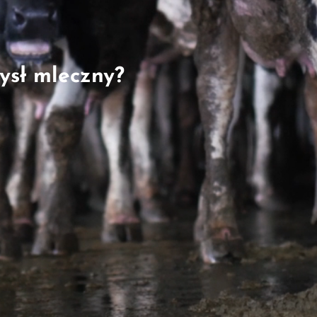
ysł mleczny?